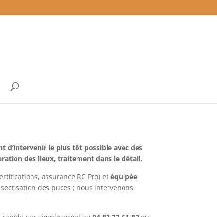
t d’intervenir le plus tôt possible avec des
tion des lieux, traitement dans le détail.
rtifications, assurance RC Pro) et
équipée
sectisation des puces ; nous intervenons
n rapide sur simple appel au
04 82 33 61 82
ou