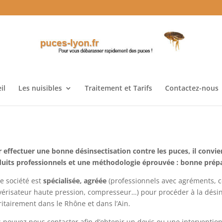
il
Les nuisibles
Traitement et Tarifs
Contactez-nous
 effectuer une bonne désinsectisation contre les puces, il convien
uits professionnels et une méthodologie éprouvée : bonne prépara
e société est
spécialisée, agréée
(professionnels avec agréments, ce
vérisateur haute pression, compresseur…) pour procéder à la désin
ritairement dans le Rhône et dans l’Ain.
 pouvez nous contacter afin d’obtenir un devis ou une interventio