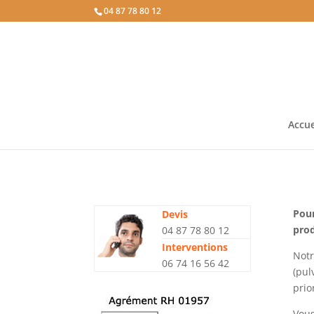
04 87 78 80 12
Accue
Pour
Devis
prod
04 87 78 80 12
Interventions
Notr
06 74 16 56 42
(pul
prio
Vous